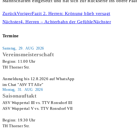
Mannschaften eingesetzt und hat sich zur Rückserie ins obere Paar
Zurück
Voriger
Fazit 2. Herren: Krönung blieb versagt
Nächster
4. Herren – Achterbahn der Gefühle
Nächster
Termine
Samstag, 29. AUG 2026
Vereinsmeisterschaft
Beginn: 11.00 Uhr

TH Thorner Str.

Anmeldung bis 12.8.2026 auf WhatsApp

im Chat "ASV TT Alle"
Montag, 31. AUG 2026
Saisonauftakt
ASV Wuppertal III vs. TTV Ronsdorf III

ASV Wuppertal V vs. TTV Ronsdorf VII

Beginn: 19.30 Uhr

TH Thorner Str.