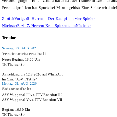
verloren gingen. Einen Grund dafür hat der Trainer in Dietmar a
Personalproblem hat Sportchef Marno gelöst: Eine Siebte wird nic
Zurück
Voriger
5. Herren – Der Kampf um vier Spieler
Nächster
Fazit 7. Herren: Kein Spitzenteam
Nächster
Termine
Samstag, 29. AUG 2026
Vereinsmeisterschaft
Neuer Beginn: 13.00 Uhr

TH Thorner Str.

Anmeldung bis 12.8.2026 auf WhatsApp

im Chat "ASV TT Alle"
Montag, 31. AUG 2026
Saisonauftakt
ASV Wuppertal III vs. TTV Ronsdorf III

ASV Wuppertal V vs. TTV Ronsdorf VII

Beginn: 19.30 Uhr

TH Thorner Str.