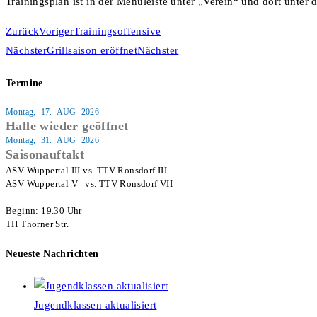
Trainingsplan ist in der Menüleiste unter „Verein“ und dort unter 
Zurück
Voriger
Trainingsoffensive
Nächster
Grillsaison eröffnet
Nächster
Termine
Montag, 17. AUG 2026
Halle wieder geöffnet
Montag, 31. AUG 2026
Saisonauftakt
ASV Wuppertal III vs. TTV Ronsdorf III

ASV Wuppertal V   vs. TTV Ronsdorf VII

Beginn: 19.30 Uhr

TH Thorner Str.
Neueste Nachrichten
Jugendklassen aktualisiert