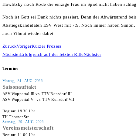
Hawlitzky noch Rode die einzige Frau im Spiel nicht haben schla
Noch ist Gott sei Dank nichts passiert. Denn der Abwärtstrend be
Abstiegskandidaten ESV West mit 7:9. Noch immer haben Simon, 
auch Yihuai wieder dabei.
Zurück
Voriger
Kurzer Prozess
Nächster
Erfolgreich auf der letzten Rille
Nächster
Termine
Montag, 31. AUG 2026
Saisonauftakt
ASV Wuppertal III vs. TTV Ronsdorf III

ASV Wuppertal V   vs. TTV Ronsdorf VII

Beginn: 19.30 Uhr

TH Thorner Str.
Samstag, 29. AUG 2026
Vereinsmeisterschaft
Beginn: 11.00 Uhr
